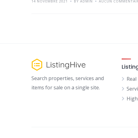
14 NOVEMBRE 2021
BY ADMIN
AUCUN COMMENTAI
Listin
Search properties, services and
Real
items for sale on a single site.
Serv
High