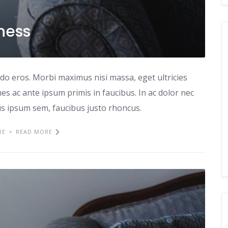
iness
odo eros. Morbi maximus nisi massa, eget ultricies
s ac ante ipsum primis in faucibus. In ac dolor nec
tus ipsum sem, faucibus justo rhoncus.
RE
READ MORE