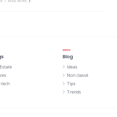
RE
READ MORE
gs
Blog
 Estate
Ideas
ices
Non classé
-tech
Tips
Trends