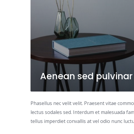
Aenean sed pulvinar
Phasellus nec velit velit. Praesent vitae comm
lectus sodales sed. Interdum et malesuada fame
tellus imperdiet convallis at vel odio nunc luc