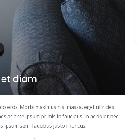
 et diam
odo eros. Morbi maximus nisi massa, eget ultricies
s ac ante ipsum primis in faucibus. In ac dolor nec
tus ipsum sem, faucibus justo rhoncus.