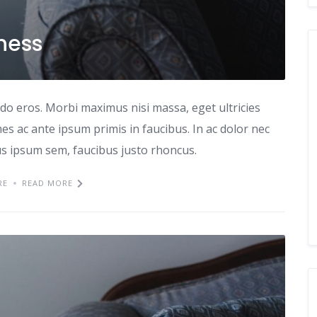
iness
odo eros. Morbi maximus nisi massa, eget ultricies
s ac ante ipsum primis in faucibus. In ac dolor nec
tus ipsum sem, faucibus justo rhoncus.
RE
READ MORE