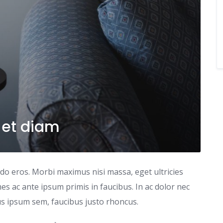
 et diam
odo eros. Morbi maximus nisi massa, eget ultricies
s ac ante ipsum primis in faucibus. In ac dolor nec
tus ipsum sem, faucibus justo rhoncus.