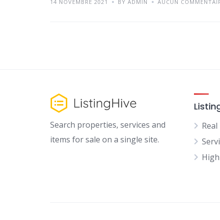
14 NOVEMBRE 2021
BY ADMIN
AUCUN COMMENTAI
Listin
Search properties, services and
Real
items for sale on a single site.
Serv
High