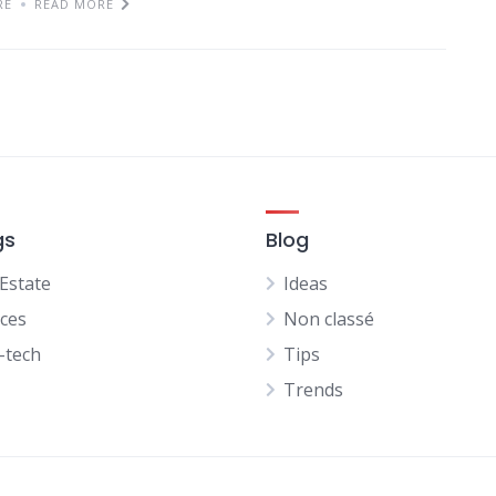
RE
READ MORE
gs
Blog
 Estate
Ideas
ices
Non classé
-tech
Tips
Trends