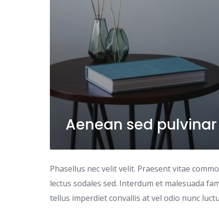
Aenean sed pulvinar
Phasellus nec velit velit. Praesent vitae comm
lectus sodales sed. Interdum et malesuada fame
tellus imperdiet convallis at vel odio nunc luc