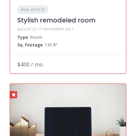
REAL ESTATE
Stylish remodeled room
AJOUTÉ LE 17 NOVEMBRE 2021
Type
: Room
Sq. Footage
: 130 ft²
$400 / mo